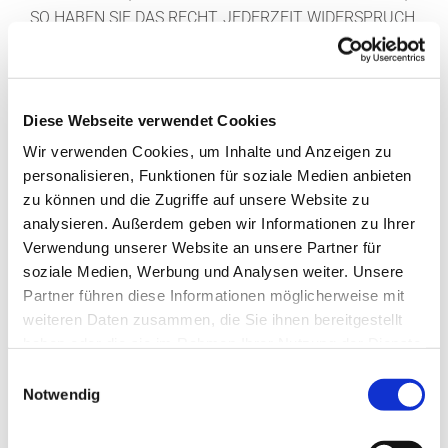
SO HABEN SIE DAS RECHT, JEDERZEIT WIDERSPRUCH
GEGEN DIE VERARBEITUNG SIE BETREFFENDER
PERSONENBEZOGENER DATEN ZUM ZWECKE
DERARTIGER WERBUNG EINZULEGEN; DIES GILT
AUCH FÜR DAS PROFILING, SOWEIT ES MIT SOLCHER
Diese Webseite verwendet Cookies
DIREKTWERBUNG IN VERBINDUNG STEHT. WENN SIE
Wir verwenden Cookies, um Inhalte und Anzeigen zu
WIDERSPRECHEN, WERDEN IHRE
personalisieren, Funktionen für soziale Medien anbieten
PERSONENBEZOGENEN DATEN ANSCHLIESSEND
zu können und die Zugriffe auf unsere Website zu
NICHT MEHR ZUM ZWECKE DER DIREKTWERBUNG
analysieren. Außerdem geben wir Informationen zu Ihrer
VERWENDET (WIDERSPRUCH NACH ART. 21 ABS. 2
Verwendung unserer Website an unsere Partner für
DSGVO).
soziale Medien, Werbung und Analysen weiter. Unsere
Partner führen diese Informationen möglicherweise mit
Beschwerde­recht bei der zuständigen Aufsichts­
weiteren Daten zusammen, die Sie ihnen bereitgestellt
behörde
haben oder die sie im Rahmen Ihrer Nutzung der Dienste
Im Falle von Verstößen gegen die DSGVO steht den
gesammelt haben.
Einwilligungsauswahl
Betroffenen ein Beschwerderecht bei einer
Notwendig
Aufsichtsbehörde, insbesondere in dem Mitgliedstaat
ihres gewöhnlichen Aufenthalts, ihres Arbeitsplatzes