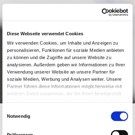
Diese Webseite verwendet Cookies
Wir verwenden Cookies, um Inhalte und Anzeigen zu
personalisieren, Funktionen für soziale Medien anbieten
zu können und die Zugriffe auf unsere Website zu
analysieren. Außerdem geben wir Informationen zu Ihrer
Verwendung unserer Website an unsere Partner für
soziale Medien, Werbung und Analysen weiter. Unsere
Partner führen diese Informationen möglicherweise mit
weiteren Daten zusammen, die Sie ihnen bereitgestellt
LEISTUNGEN
Vereinbaren Sie einen Planungstermin mit uns für Ihre neue Traumküche!
haben oder die sie im Rahmen Ihrer Nutzung der Dienste
gesammelt haben.
Einwilligungsauswahl
Notwendig
Präferenzen